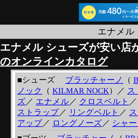
エナメル
エナメル シューズが安い店
のオンラインカタログ
■シューズ
ブラッチャーノ
（
ノック
（
KILMAR NOCK
）／
ス
ズ
／
エナメル
／
クロスベルト
ストラップ
／
リングベルト
／
ス
アップ
／
ロングノーズ
／
シャー