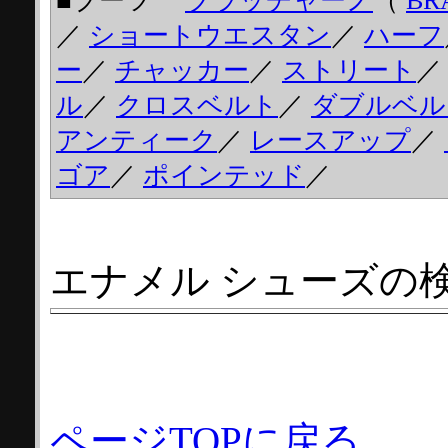
■ブーツ
ブラッチャーノ
（
BR
／
ショートウエスタン
／
ハーフ
ー
／
チャッカー
／
ストリート
ル
／
クロスベルト
／
ダブルベル
アンティーク
／
レースアップ
／
ゴア
／
ポインテッド
／
エナメル シューズの
ページTOPに戻る