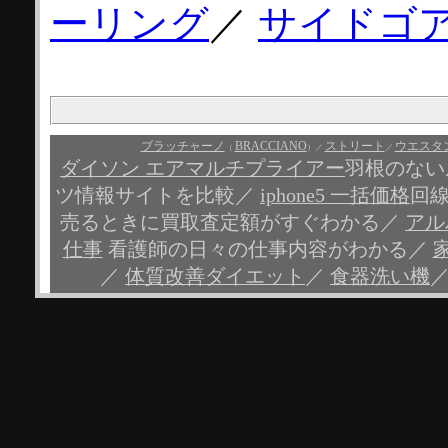
ーリング
／
サイドゴ
ブラッチャーノ
BRACCIANO
ストリート
ウエスタ
（
）／
／
ダイソン エアマルチプライアー
羽根のない
ツ情報サイトを比較／
iphone5 一括価格
回線
売るときに買取査定額がすぐわかる／
アル
仕事
看護師の日々の仕事内容がわかる／
／
体質改善ダイエット
／
食器洗い機