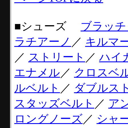
■シューズ
ブラッチ
ラチアーノ
／
キルマ
／
ストリート
／
ハイ
エナメル
／
クロスベ
ルベルト
／
ダブルス
スタッズベルト
／
ア
ロングノーズ
／
シャ