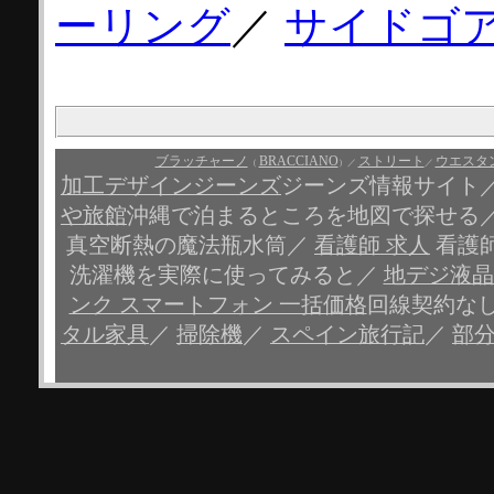
ーリング
／
サイドゴ
ブラッチャーノ
BRACCIANO
ストリート
ウエスタ
（
）／
／
加工デザインジーンズ
ジーンズ情報サイト
や旅館
沖縄で泊まるところを地図で探せる
真空断熱の魔法瓶水筒／
看護師 求人
看護
洗濯機を実際に使ってみると／
地デジ液晶
ンク スマートフォン 一括価格
回線契約な
タル家具
／
掃除機
／
スペイン旅行記
／
部