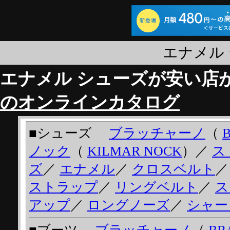
エナメル
エナメル シューズが安い店
のオンラインカタログ
■シューズ
ブラッチャーノ
（
ノック
（
KILMAR NOCK
）／
ス
ズ
／
エナメル
／
クロスベルト
ストラップ
／
リングベルト
／
ス
アップ
／
ロングノーズ
／
シャー