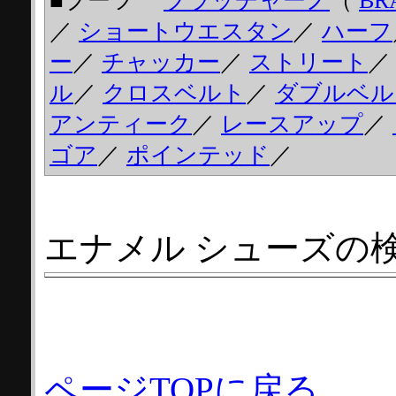
■ブーツ
ブラッチャーノ
（
BR
／
ショートウエスタン
／
ハーフ
ー
／
チャッカー
／
ストリート
ル
／
クロスベルト
／
ダブルベル
アンティーク
／
レースアップ
／
ゴア
／
ポインテッド
／
エナメル シューズの
ページTOPに戻る