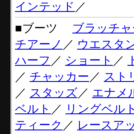
インテッド
／
■ブーツ
ブラッチャ
チアーノ
／
ウエスタ
ハーフ
／
ショート
／
／
チャッカー
／
スト
／
スタッズ
／
エナメ
ベルト
／
リングベル
ティーク
／
レースア