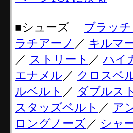
■シューズ
ブラッチ
ラチアーノ
／
キルマ
／
ストリート
／
ハイ
エナメル
／
クロスベ
ルベルト
／
ダブルス
スタッズベルト
／
ア
ロングノーズ
／
シャ