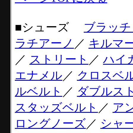
■シューズ
ブラッチ
ラチアーノ
／
キルマ
／
ストリート
／
ハイ
エナメル
／
クロスベ
ルベルト
／
ダブルス
スタッズベルト
／
ア
ロングノーズ
／
シャ