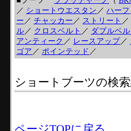
■ブーツ
ブラッチャーノ
（
BR
／
ショートウエスタン
／
ハーフ
ー
／
チャッカー
／
ストリート
ル
／
クロスベルト
／
ダブルベル
アンティーク
／
レースアップ
／
ゴア
／
ポインテッド
／
ショートブーツの検索
ページTOPに戻る