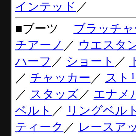
インテッド
／
■ブーツ
ブラッチャ
チアーノ
／
ウエスタ
ハーフ
／
ショート
／
／
チャッカー
／
スト
／
スタッズ
／
エナメ
ベルト
／
リングベル
ティーク
／
レースア