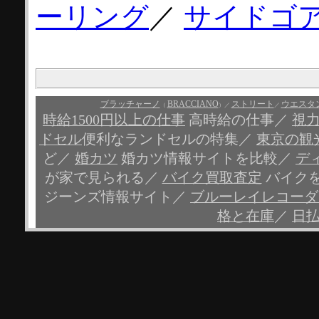
ーリング
／
サイドゴ
ブラッチャーノ
BRACCIANO
ストリート
ウエスタ
（
）／
／
時給1500円以上の仕事
高時給の仕事／
視
ドセル
便利なランドセルの特集／
東京の観
ど／
婚カツ
婚カツ情報サイトを比較／
デ
が家で見られる／
バイク買取査定
バイク
ジーンズ情報サイト／
ブルーレイレコーダ
格と在庫
／
日