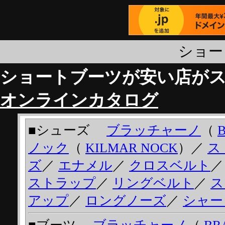
ショー
ショートブーツが安い店が
オンラインカタログ
■シューズ
ブラッチャーノ
（
ノック
（
KILMAR NOCK
）／
ス
ズ
／
エナメル
／
クロスベルト
ストラップ
／
リングベルト
／
ス
アップ
／
ロングノーズ
／
シャー